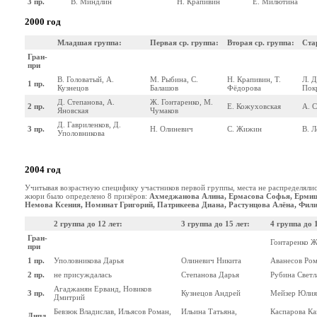
3 пр.
В. Миндлин
Н. Крапивин
Е. Милютина
2000 год
Младшая группа:
Первая ср. группа:
Вторая ср. группа:
Ста
Гран-
при
В. Головатый, А.
М. Рыбина, С.
Н. Крапивин, Т.
Л. Д
1 пр.
Кузнецов
Балашов
Фёдорова
Пок
Д. Степанова, А.
Ж. Гонтаренко, М.
2 пр.
Е. Кожуховская
А. 
Яновская
Чумаков
Д. Гавриленков, Д.
3 пр.
Н. Олиневич
С. Жижин
В. Л
Уполовникова
2004 год
Учитывая возрастную специфику участников первой группы, места не распределяли
жюри было определено 8 призёров:
Ахмеджанова Алина, Ермасова Софья, Ермиш
Немова Ксения, Номинат Григорий, Патрикеева Диана, Растунцова Алёна, Фил
2 группа до 12 лет:
3 группа до 15 лет:
4 группа до 
Гран-
Гонтаренко 
при
1 пр.
Уполовникова Дарья
Олиневич Никита
Аванесов Ро
2 пр.
не присуждалась
Степанова Дарья
Рубина Светл
Агаджанян Ерванд, Новиков
3 пр.
Кузнецов Андрей
Мейзер Юлия
Дмитрий
Бевзюк Владислав, Ильясов Роман,
Ильина Татьяна,
Каспарова Ка
Дипл.