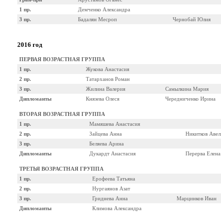
1 пр.
Демченко Александра
3 пр.
Бадалян Месроп
Чернобай Юлия
2016 год
ПЕРВАЯ ВОЗРАСТНАЯ ГРУППА
1 пр.
Жукова Анастасия
2 пр.
Татарханов Роман
3 пр.
Жилина Валерия
Самылкина Мария
Дипломанты
Князева Олеся
Чередниченко Ирина
ВТОРАЯ ВОЗРАСТНАЯ ГРУППА
1 пр.
Мамяшева Анастасия
2 пр.
Зайцева Анна
Никитков Авел
3 пр.
Беляева Арина
Дипломанты
Дукардт Анастасия
Перерва Елена
ТРЕТЬЯ ВОЗРАСТНАЯ ГРУППА
1 пр.
Ерофеева Татьяна
2 пр.
Нургаянов Азат
3 пр.
Гриднева Анна
Марцинков Иван
Дипломанты
Климова Александра