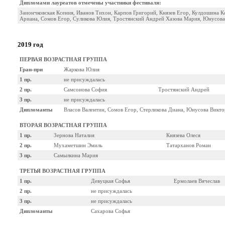
Дипломами лауреатов отмечены участники фестиваля:
Заиончковская Ксения, Иванов Тихон, Карпов Григорий, Князев Егор, Кулдошина К
Ариана, Сомов Егор, Суликова Юлия, Тростянский Андрей Хазова Мария, Юнусова
2019 год
ПЕРВАЯ ВОЗРАСТНАЯ ГРУППА
Гран-при
Жаркова Юлия
1 пр.
не присуждалась
2 пр.
Самсонова София
Тростянский Андрей
3 пр.
не присуждалась
Дипломанты
Власов Валентин, Сомов Егор, Стерликова Диана, Юнусова Викто
ВТОРАЯ ВОЗРАСТНАЯ ГРУППА
1 пр.
Зернова Наталия
Князева Олеся
2 пр.
Мухаметшин Эмиль
Татарханов Роман
3 пр.
Самылкина Мария
ТРЕТЬЯ ВОЗРАСТНАЯ ГРУППА
1 пр.
Девуцкая Софья
Ермолаев Вячеслав
2 пр.
не присуждалась
3 пр.
не присуждалась
Дипломанты
Сахарова Софья