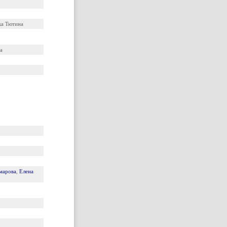
ка Тютина
а
марова
,
Елена