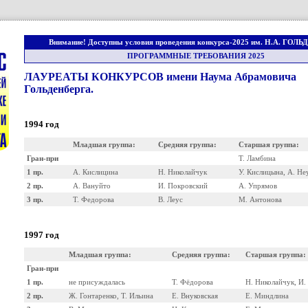
Внимание! Доступны условия проведения конкурса-2025 им. Н.А. ГОЛ
ПРОГРАММНЫЕ ТРЕБОВАНИЯ 2025
ЛАУРЕАТЫ КОНКУРСОВ имени Наума Абрамовича
Гольденберга.
1994 год
Младшая группа:
Средняя группа:
Старшая группа:
Гран-при
Т. Ламбина
1 пр.
А. Кислицина
Н. Николайчук
У. Кислицына, А. Не
2 пр.
А. Вануйто
И. Покровский
А. Упрямов
3 пр.
Т. Федорова
В. Леус
М. Антонова
1997 год
Младшая группа:
Средняя группа:
Старшая группа:
Гран-при
1 пр.
не присуждалась
Т. Фёдорова
Н. Николайчук, И.
2 пр.
Ж. Гонтаренко, Т. Ильина
Е. Внуковская
Е. Миндлина