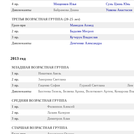
4 пр.
Мищенков Илья
Сунь Цзинь Юнь
Дипломанты
Байрамова Диана
Ушкова Анастасия
ТРЕТЬЯ ВОЗРАСТНАЯ ГРУППА (20-25 лет)
Гран-при
Мамедов Ахмед
2 пр.
Бадалян Месроп
3 пр.
Кучерук Владислав
Дипломанты
Демченко Александра
2013 год
МЛАДШАЯ ВОЗРАСТНАЯ ГРУППА
1 пр.
Никитков Авель
2 пр.
Занорина Светлана
3 пр.
Гаценко София
Гуржий Светлана
Лим 
Дипломанты
Бахтеева Гюзель, Беляева Арина, Волоткович Артем, Комарова Вл
СРЕДНЯЯ ВОЗРАСТНАЯ ГРУППА
1 пр.
Филиппов Алексей
2 пр.
Лалаян Калерия
3 пр.
Димитров Алан
СТАРШАЯ ВОЗРАСТНАЯ ГРУППА
Гран-при
Арустамов Оганес