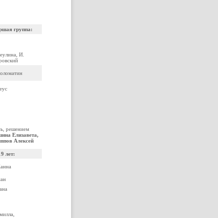
ршая группа:
еулина, И.
ровский
Соломатин
еус
сь, решением
ина Елизавета,
иппов Алексей
19 лет:
Жанна
ман
ана
милла,