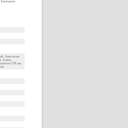
 Екатерина
ий, Анастасия
), Алина
удентов СГК им.
ов)