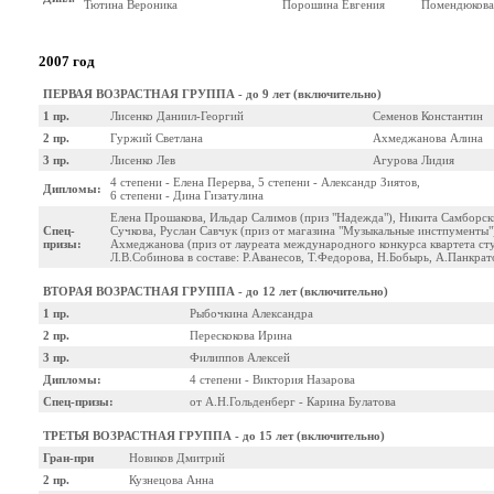
Тютина Вероника
Порошина Евгения
Помендюкова
2007 год
ПЕРВАЯ ВОЗРАСТНАЯ ГРУППА - до 9 лет (включительно)
1 пр.
Лисенко Даниил-Георгий
Семенов Константин
2 пр.
Гуржий Светлана
Ахмеджанова Алина
3 пр.
Лисенко Лев
Агурова Лидия
4 степени - Елена Перерва, 5 степени - Александр Зиятов,
Дипломы:
6 степени - Дина Гизатулина
Елена Прошакова, Ильдар Салимов (приз "Надежда"), Никита Самборск
Спец-
Сучкова, Руслан Савчук (приз от магазина "Музыкальные инстпументы"
призы:
Ахмеджанова (приз от лауреата международного конкурса квартета ст
Л.В.Собинова в составе: Р.Аванесов, Т.Федорова, Н.Бобырь, А.Панкрат
ВТОРАЯ ВОЗРАСТНАЯ ГРУППА - до 12 лет (включительно)
1 пр.
Рыбочкина Александра
2 пр.
Перескокова Ирина
3 пр.
Филиппов Алексей
Дипломы:
4 степени - Виктория Назарова
Спец-призы:
от А.Н.Гольденберг - Карина Булатова
ТРЕТЬЯ ВОЗРАСТНАЯ ГРУППА - до 15 лет (включительно)
Гран-при
Новиков Дмитрий
2 пр.
Кузнецова Анна