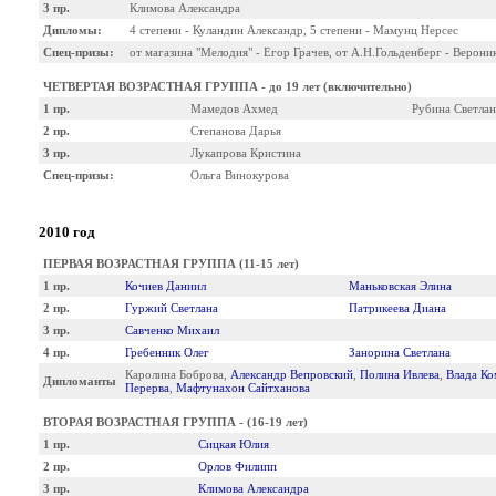
3 пр.
Климова Александра
Дипломы:
4 степени - Куландин Александр, 5 степени - Мамунц Нерсес
Спец-призы:
от магазина "Мелодия" - Егор Грачев, от А.Н.Гольденберг - Верони
ЧЕТВЕРТАЯ ВОЗРАСТНАЯ ГРУППА - до 19 лет (включительно)
1 пр.
Мамедов Ахмед
Рубина Светлан
2 пр.
Степанова Дарья
3 пр.
Лукапрова Кристина
Спец-призы:
Ольга Винокурова
2010 год
ПЕРВАЯ ВОЗРАСТНАЯ ГРУППА (11-15 лет)
1 пр.
Кочиев Даниил
Маньковская Элина
2 пр.
Гуржий Светлана
Патрикеева Диана
3 пр.
Савченко Михаил
4 пр.
Гребенник Олег
Занорина Светлана
Каролина Боброва,
Александр Вепровский
,
Полина Ивлева
,
Влада Ко
Дипломанты
Перерва
,
Мафтунахон Сайтханова
ВТОРАЯ ВОЗРАСТНАЯ ГРУППА - (16-19 лет)
1 пр.
Сицкая Юлия
2 пр.
Орлов Филипп
3 пр.
Климова Александра