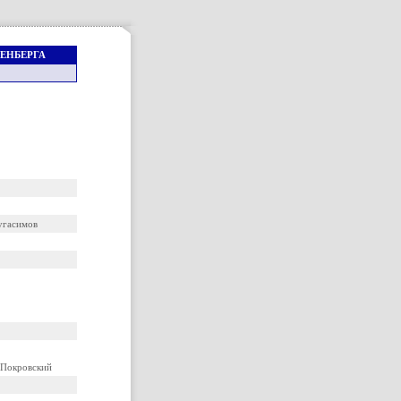
ЬДЕНБЕРГА
угасимов
 Покровский